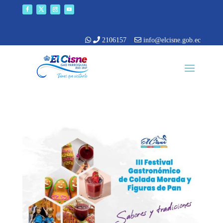
2106157
info@elcisne.gob.ec