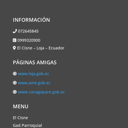
INFORMACIÓN
072645845
0999320900
El Cisne – Loja – Ecuador
PÁGINAS AMIGAS
www.loja.gob.ec
www.ame.gob.ec
www.conagopare.gob.ec
MENU
El Cisne
Gad Parroquial