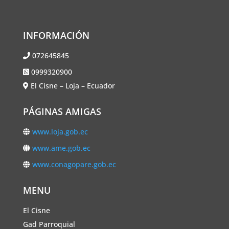
INFORMACIÓN
072645845
0999320900
El Cisne – Loja – Ecuador
PÁGINAS AMIGAS
www.loja.gob.ec
www.ame.gob.ec
www.conagopare.gob.ec
MENU
El Cisne
Gad Parroquial