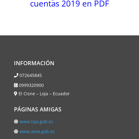
cuentas 2019 en PDF
INFORMACIÓN
072645845
0999320900
El Cisne – Loja – Ecuador
PÁGINAS AMIGAS
www.loja.gob.ec
www.ame.gob.ec