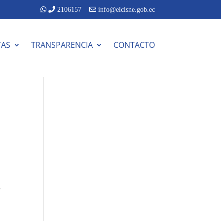
2106157
info@elcisne.gob.ec
TAS
TRANSPARENCIA
CONTACTO
,