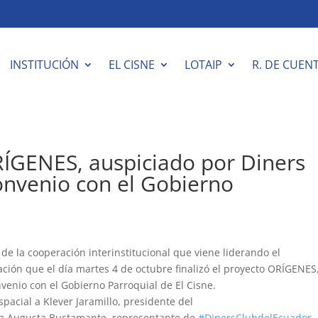
INSTITUCIÓN
EL CISNE
LOTAIP
R. DE CUEN
ORÍGENES, auspiciado por Diners
onvenio con el Gobierno
.
de la cooperación interinstitucional que viene liderando el
ción que el día martes 4 de octubre finalizó el proyecto ORÍGENES
venio con el Gobierno Parroquial de El Cisne.
pacial a Klever Jaramillo, presidente del
ía Augusta Bustamante, representante de
#DinersClubdelEcuador
,