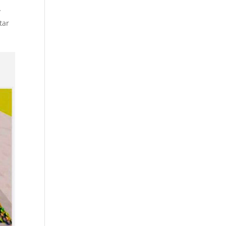
y
tar