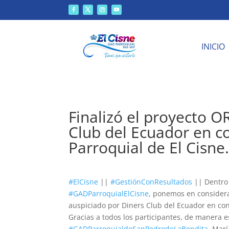
INICIO
Finalizó el proyecto 
Club del Ecuador en c
Parroquial de El Cisne
#ElCisne
||
#GestiónConResultados
|| Dentro 
#GADParroquialElCisne
, ponemos en considera
auspiciado por Diners Club del Ecuador en con
Gracias a todos los participantes, de manera es
#GADParroquialdeSanPedrodeLaBendita
, Mar