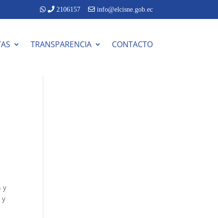
2106157
info@elcisne.gob.ec
TAS
TRANSPARENCIA
CONTACTO
 y
 y
e