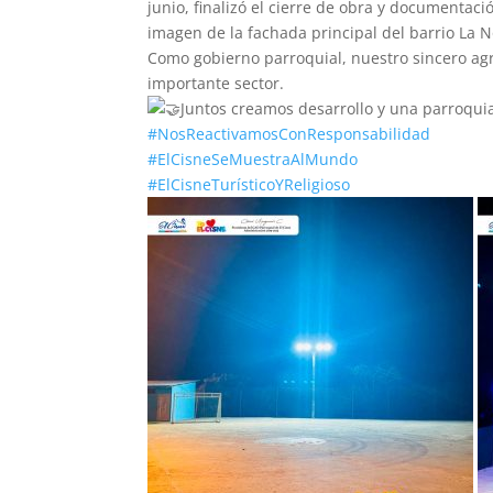
junio, finalizó el cierre de obra y documentaci
imagen de la fachada principal del barrio La 
Como gobierno parroquial, nuestro sincero agr
importante sector.
Juntos creamos desarrollo y una parroqui
#NosReactivamosConResponsabilidad
#ElCisneSeMuestraAlMundo
#ElCisneTurísticoYReligioso