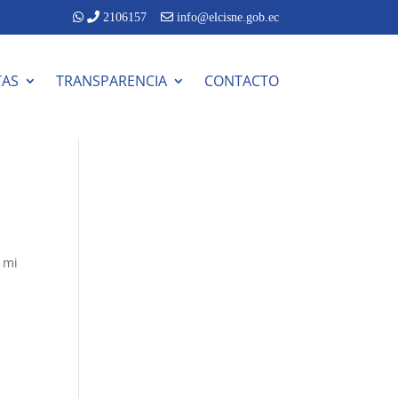
2106157
info@elcisne.gob.ec
TAS
TRANSPARENCIA
CONTACTO
 mi