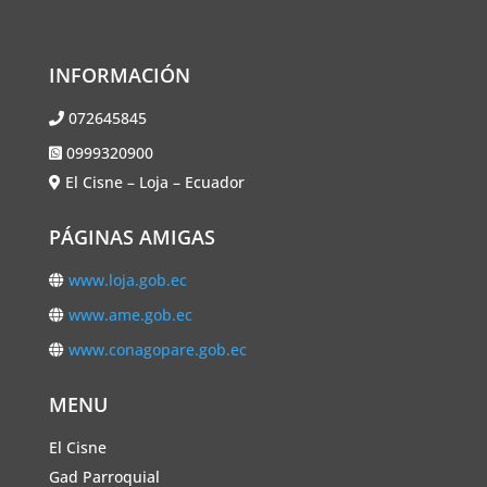
INFORMACIÓN
072645845
0999320900
El Cisne – Loja – Ecuador
PÁGINAS AMIGAS
www.loja.gob.ec
www.ame.gob.ec
www.conagopare.gob.ec
MENU
El Cisne
Gad Parroquial