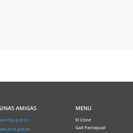
GINAS AMIGAS
MENU
ww.loja.gob.ec
El Cisne
Gad Parroquial
ww.ame.gob.ec