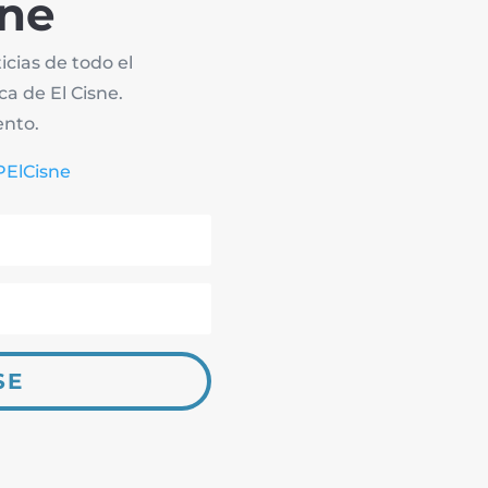
sne
icias de todo el
ca de El Cisne.
nto.
ElCisne
SE