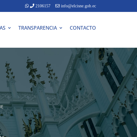
2106157
info@elcisne.gob.ec
TAS
TRANSPARENCIA
CONTACTO
NE
o»