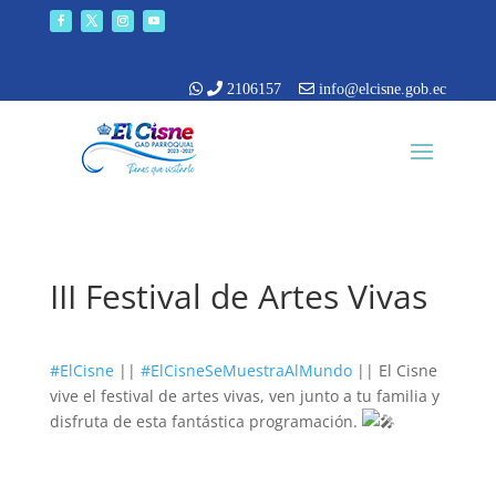
2106157
info@elcisne.gob.ec
III Festival de Artes Vivas
#ElCisne
||
#ElCisneSeMuestraAlMundo
|| El Cisne
vive el festival de artes vivas, ven junto a tu familia y
disfruta de esta fantástica programación.